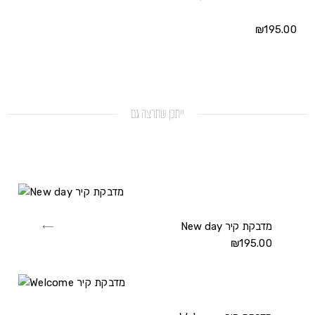
₪
195.00
ייתכן שתרצה גם
New day מדבקת קיר
View
New
₪
195.00
day
מדבקת
קיר
details