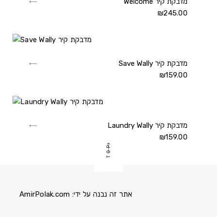
Welcome מדבקת קיר
View
Welcome
₪
245.00
מדבקת
קיר
details
Save Wally מדבקת קיר
View
Save
₪
159.00
Wally
מדבקת
קיר
details
Laundry Wally מדבקת קיר
View
Laundry
₪
159.00
TOP
Wally
מדבקת
קיר
details
אתר זה נבנה על ידי:
AmirPolak.com
Pinterest
Instagram
Facebook