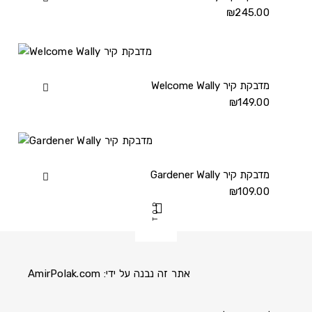
Best
₪
245.00
way
מדבקת
קיר
details
Welcome Wally מדבקת קיר
View
Welcome
₪
149.00
Wally
מדבקת
קיר
details
Gardener Wally מדבקת קיר
View
Gardener
₪
109.00
TOP
Wally
מדבקת
קיר
details
אתר זה נבנה על ידי:
AmirPolak.com
Pinterest
Instagram
Facebook
link
link
link