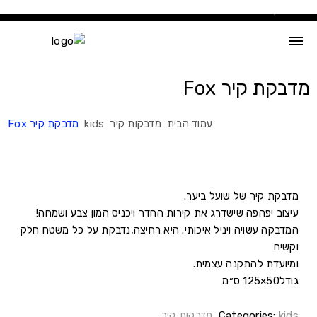
Ski
t
conten
מדבקת קיר Fox
עמוד הבית
מדבקות קיר
kids
מדבקת קיר Fox
מדבקת קיר של שועל ביער.
עיצוב יפהפה שישדרג את קירות החדר ויכניס המון צבע ושמחה!
המדבקה עשויה ויניל איכותי. היא רחיצה,נדבקת על כל משטח חלק
וקשיח
ומיועדת להתקנה עצמית.
גודל50×125 ס״מ
kids
Categories:
,
מדבקות קיר