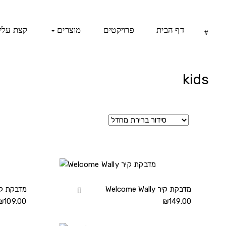
Ski
t
conten
דף הבית
פרויקטים
מוצרים
קצת עלינ
kids
Welcome Wally מדבקת קיר
View
Yo Yo Wally מדבקת
₪
109.00
Welcome
₪
149.00
Wally
מדבקת