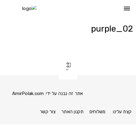
Ski
t
conten
purple_02
TOP
אתר זה נבנה על ידי:
AmirPolak.com
Pinterest
Instagram
Facebook
link
link
link
קצת עלינו
משלוחים
תקנון האתר
צור קשר