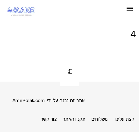
Ski
t
conten
4
TOP
אתר זה נבנה על ידי:
AmirPolak.com
Pinterest
Instagram
Facebook
link
link
link
קצת עלינו
משלוחים
תקנון האתר
צור קשר