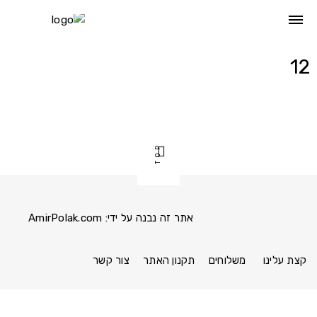
Ski
t
conten
12
TOP
אתר זה נבנה על ידי:
AmirPolak.com
Pinterest
Instagram
Facebook
link
link
link
קצת עלינו
משלוחים
תקנון האתר
צור קשר