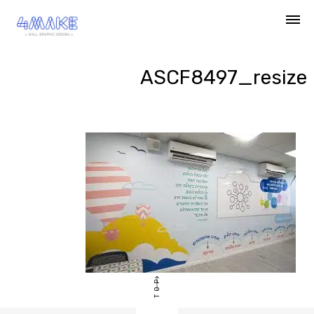
Ski
t
conten
ASCF8497_resize
TOP