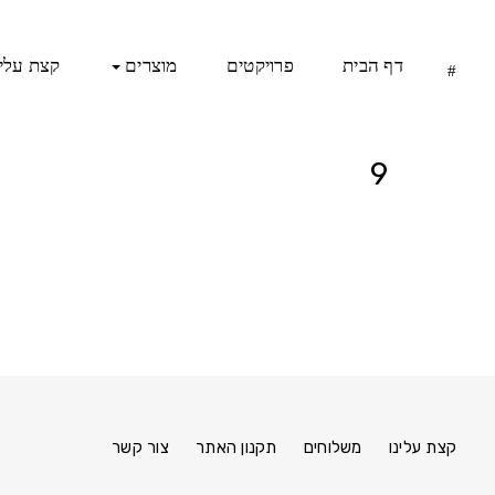
Ski
t
conten
דף הבית
פרויקטים
מוצרים
קצת עלינ
9
Pinterest
Instagram
Facebook
link
link
link
קצת עלינו
משלוחים
תקנון האתר
צור קשר