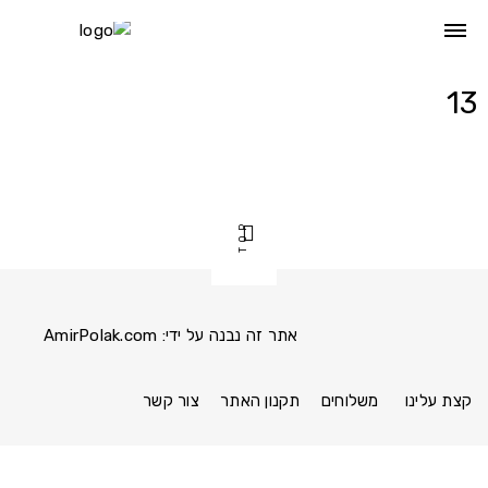
Ski
t
conten
13
TOP
אתר זה נבנה על ידי:
AmirPolak.com
Pinterest
Instagram
Facebook
link
link
link
קצת עלינו
משלוחים
תקנון האתר
צור קשר