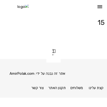
Ski
t
conten
15
TOP
אתר זה נבנה על ידי:
AmirPolak.com
Pinterest
Instagram
Facebook
link
link
link
קצת עלינו
משלוחים
תקנון האתר
צור קשר